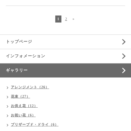
1
2
»
トップページ
インフォメーション
ギャラリー
アレンジメント（26）
花束（27）
お供え花（12）
お祝い花（6）
プリザーブド・ドライ（6）